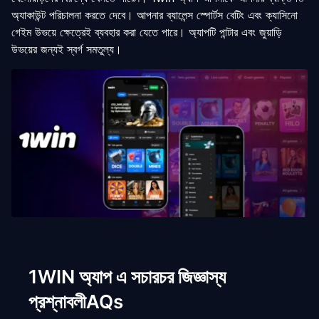
অ্যাকাউন্ট পরিচালনা করতে দেবে। আপনার ব্যালেন্স স্পোর্টস বেটিং এবং ক্যাসিনো
গেইম উভয়ে ক্ষেত্রেই ব্যবহার করা যেতে পারে। অ্যাপটি পান্টার এবং জুয়াড়ি
উভয়ের জন্যই স্বর্গ সমতুল্য।
1WIN অ্যাপ এ সচারচর জিজ্ঞাস্য
প্রশ্নাবলীAQs