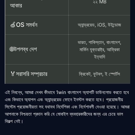
২২ MB
আকার
🍏OS সমর্থন
অ্যান্ড্রয়েড, iOS, উইন্ডোজ
ভারত, পাকিস্তান, বাংলাদেশ,
🌐উপলব্ধ দেশ
মার্কিন যুক্তরাষ্ট্র, আফ্রিকা
ইত্যাদি
🏅সরাসরি সম্প্রচার
ক্রিকেট, ফুটবল, ই স্পোর্টস
এই নিবন্ধে, আমরা দেখব কীভাবে 1win বাংলাদেশ অ্যাপটি ডাউনলোড করতে হবে
এবং কিভাবে অ্যাপল এবং অ্যান্ড্রয়েড ফোনে ইনস্টল করতে হবে। প্রয়োজনীয়
সিস্টেম প্রয়োজনীয়তা সহ যথাযথ নির্দেশিকা এবং নির্দেশাবলী দেওয়া হয়েছে। আমরা
আপনাকে নিশ্চয়তা প্রদান করি যে মোবাইল ব্যবহারকারীদের জন্য এর চেয়ে ভাল
বিকল্প নেই।