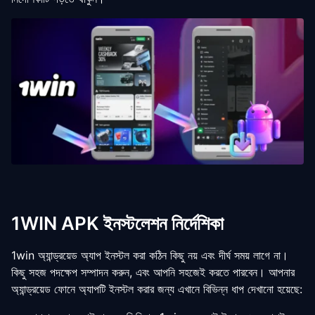
1WIN APK ইনস্টলেশন নির্দেশিকা
1win অ্যান্ড্রয়েড অ্যাপ ইনস্টল করা কঠিন কিছু নয় এবং দীর্ঘ সময় লাগে না।
কিছু সহজ পদক্ষেপ সম্পাদন করুন, এবং আপনি সহজেই করতে পারবেন। আপনার
অ্যান্ড্রয়েড ফোনে অ্যাপটি ইনস্টল করার জন্য এখানে বিভিন্ন ধাপ দেখানো হয়েছে: