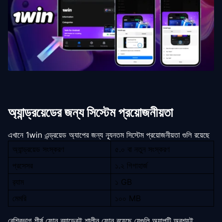
অ্যান্ড্রয়েডের জন্য সিস্টেম প্রয়োজনীয়তা
এখানে 1win এন্ড্রয়েড অ্যাপের জন্য ন্যূনতম সিস্টেম প্রয়োজনীয়তা গুলি রয়েছে
অ্যান্ড্রয়েড সংস্করণ
৫.০ বা নতুন সংস্করণ
প্রসেসর
১.২ গিগাহার্জ
র‍্যাম
১ GB
মেমরি
১০০ MB
বেশিরভাগ শীর্ষ ফোন ব্র্যান্ডেরই শালীন ফোন রয়েছে যেগুলি অ্যাপটি অবশ্যই