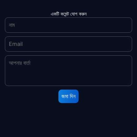
একটি কমেন্ট যোগ করুন
জমা দিন