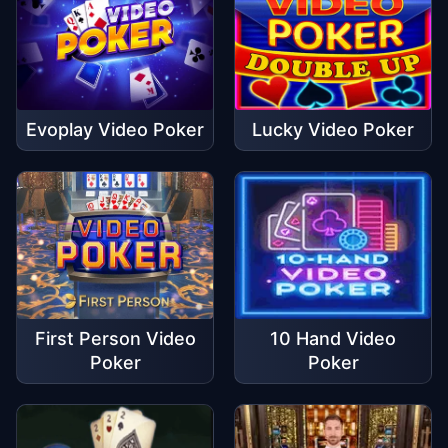
Play now
Play demo
Evoplay Video Poker
Lucky Video Poker
Play now
Play demo
First Person Video
10 Hand Video
Poker
Poker