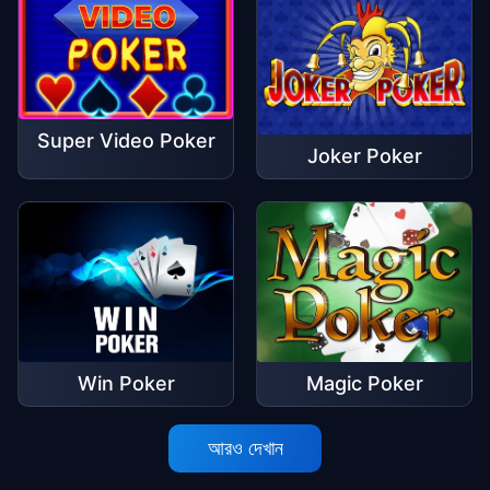
Play now
Play demo
Super Video Poker
Joker Poker
Play now
Play demo
Win Poker
Magic Poker
আরও দেখান