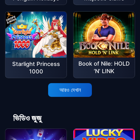
Play now
Play demo
Book of Nile: HOLD
Starlight Princess
‘N’ LINK
1000
আরও দেখান
ভিডিও জুজু