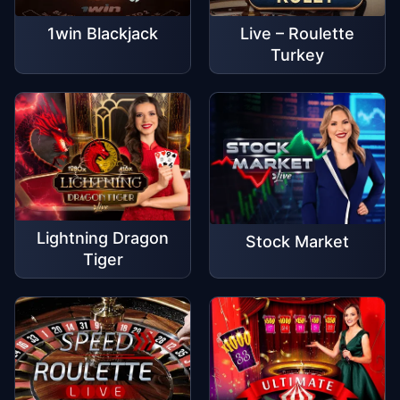
Live – Roulette
1win Blackjack
Turkey
Play now
Play demo
Lightning Dragon
Stock Market
Tiger
Play now
Play demo