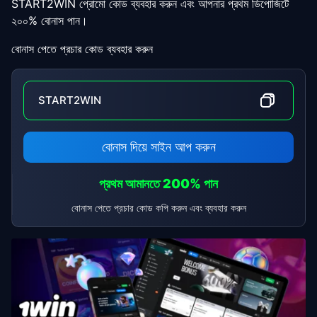
START2WIN প্রোমো কোড ব্যবহার করুন এবং আপনার প্রথম ডিপোজিটে
২০০% বোনাস পান।
বোনাস পেতে প্রচার কোড ব্যবহার করুন
বোনাস দিয়ে সাইন আপ করুন
প্রথম আমানতে 200% পান
বোনাস পেতে প্রচার কোড কপি করুন এবং ব্যবহার করুন