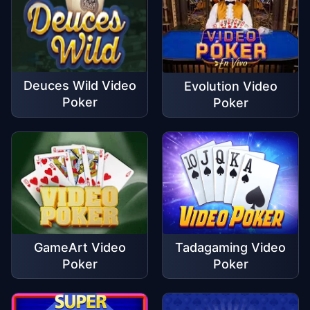
Play now
Play demo
Deuces Wild Video
Evolution Video
Poker
Poker
Play now
Play demo
Tadagaming Video
GameArt Video
Poker
Poker