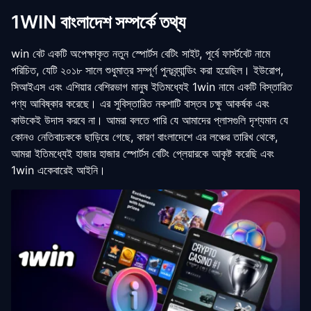
1WIN বাংলাদেশ সম্পর্কে তথ্য
win বেট একটি অপেক্ষাকৃত নতুন স্পোর্টস বেটিং সাইট, পূর্বে ফার্স্টবেট নামে
পরিচিত, যেটি ২০১৮ সালে শুধুমাত্র সম্পূর্ণ পুনঃব্র্যান্ডিং করা হয়েছিল। ইউরোপ,
সিআইএস এবং এশিয়ার বেশিরভাগ মানুষ ইতিমধ্যেই 1win নামে একটি বিস্তারিত
পণ্য আবিষ্কার করেছে। এর সুবিস্তারিত নকশাটি বাস্তব চক্ষু আকর্ষক এবং
কাউকেই উদাস করবে না। আমরা বলতে পারি যে আমাদের প্লাসগুলি দৃশ্যমান যে
কোনও নেতিবাচককে ছাড়িয়ে গেছে, কারণ বাংলাদেশে এর লঞ্চের তারিখ থেকে,
আমরা ইতিমধ্যেই হাজার হাজার স্পোর্টস বেটিং প্লেয়ারকে আকৃষ্ট করেছি এবং
1win একেবারেই আইনি।