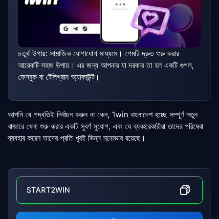
চতুর্থ উপায়: সামাজিক যোগাযোগ মাধ্যমে। গেমটি দ্রুত শুরু করার
আরেকটি সহজ উপায়। এর জন্য আপনার যা দরকার তা হল একটি গুগল,
ফেসবুক বা টেলিগ্রাম অ্যাকাউন্ট।
আপনি যে পদ্ধতিই নির্বাচন করুন না কেন, 1win বাংলাদেশ হচ্ছে সম্পূর্ণ নতুন
বাজারে খেলা শুরু করার একটি সুবর্ণ সুযোগ, এবং যে ব্যবহারকারীরা তাদের পরিষেবা
ব্যবহার করেন তাদের প্রতি খুবই ভিন্ন মনোভাব রয়েছে।